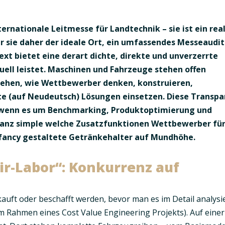
ternationale Leitmesse für Landtechnik – sie ist ein rea
ar sie daher der ideale Ort, ein umfassendes
Messeaudit
xt bietet eine derart dichte, direkte und unverzerrte
uell leistet. Maschinen und Fahrzeuge stehen offen
sehen, wie Wettbewerber denken, konstruieren,
te (auf Neudeutsch) Lösungen einsetzen. Diese Transp
 wenn es um
Benchmarking, Produktoptimierung und
ganz simple welche Zusatzfunktionen Wettbewerber fü
 fancy gestaltete Getränkehalter auf Mundhöhe.
ir-Labor“: Konkurrenz auf
auft oder beschafft werden, bevor man es im Detail analysi
 Rahmen eines Cost Value Engineering Projekts). Auf einer