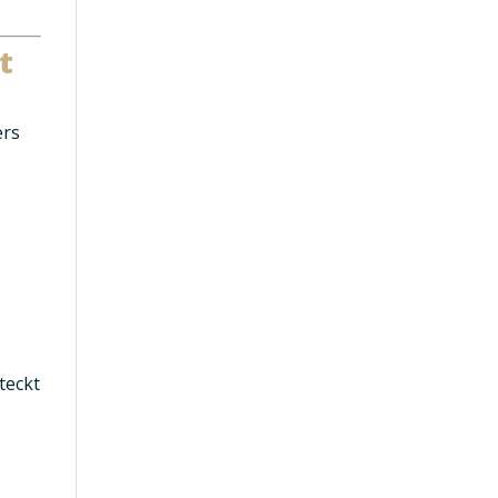
t
ers
teckt