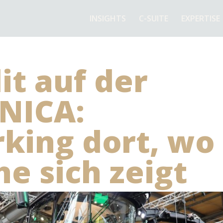
INSIGHTS
C-SUITE
EXPERTISE
t auf der
NICA:
king dort, wo
he sich zeigt